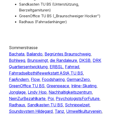
Sandkasten TU BS (Unterstützung,
Bierzeltgarnituren)
GreenOffice TU BS („Braunschweiger Hocker“)
Radhaus (Fahrradanhänger)
Sommerstrasse
Bachata
, 
Bailando
, 
Begrüntes Braunschweig
, 
Bohlweg
, 
Brunswingt
, 
die Randaleure
, 
DKSB
, 
DRK
Quartiersentwicklung
, 
ERBSL
, 
Fahrrad
, 
Fahrradselbsthilfewerkstatt AStA TU BS
, 
FairÄndern
, 
Flow
, 
Foodsharing
, 
GermanZero
, 
GreenOffice TU BS
, 
Greenpeace
, 
Inline-Skating
, 
Jonglage
, 
Lindy Hop
, 
Nachhaltigkeitszentrum
, 
NeinZurBezahlkarte
, 
Poi
, 
PsychologistsForFuture
, 
Radhaus
, 
Sandkasten TU BS
, 
Schnippelzeit
, 
Soundsystem Hildegard
, 
Tanz
, 
Umweltkulturverein
, 