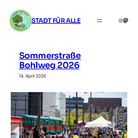
Zum
Inhalt
STADT FÜR ALLE
springen
Instagra
Masto
Sommerstraße
Bohlweg 2026
14. April 2026